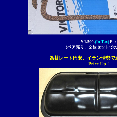
￥1.500-
(In Tax)
Ｐ
（ペア売り、２枚セットで
為替レート円安、イラン情勢で
Price Up !