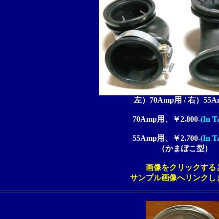
左）70Amp用 / 右）55
70Amp用、￥2.800-
(In T
55Amp用、￥2.700-
(In T
（かまぼこ型）
画像をクリックする
サンプル画像へリンクし