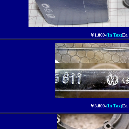
￥1.800-
(In Tax)
Ea
￥3.800-
(In Tax)
Ea