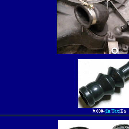
￥600-
(In Tax)
Ea