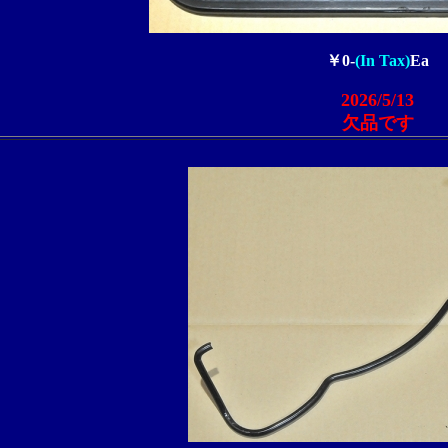
￥0-
(In Tax)
Ea
2026/5/13
欠品です