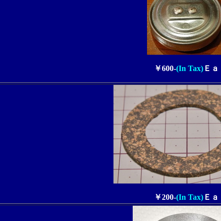
￥600-
(In Tax)
Ｅａ
￥200
-
(In Tax)
Ｅａ